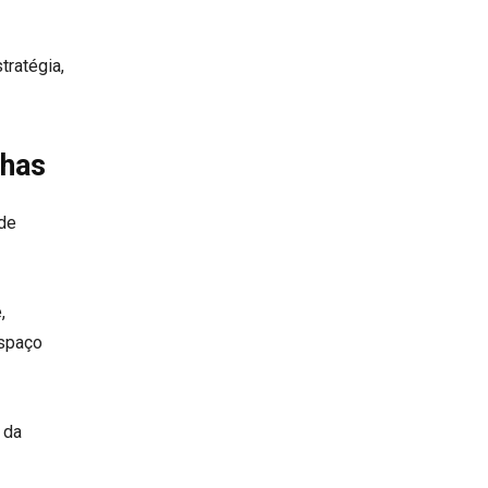
tratégia,
nhas
 de
,
spaço
 da