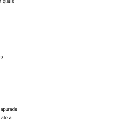
s quais
is
 apurada
 até a