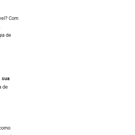
ível? Com
a
gia de
m sua
a de
 como