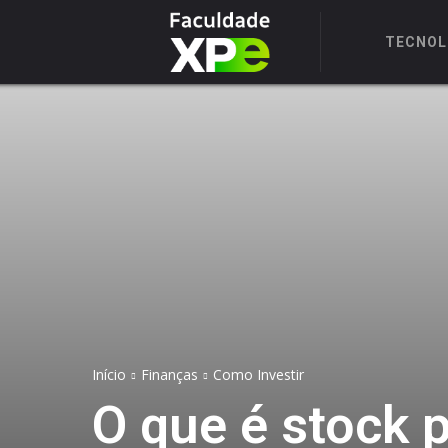
TECNOL
Início
Finanças
Como Investir
O que é stock p