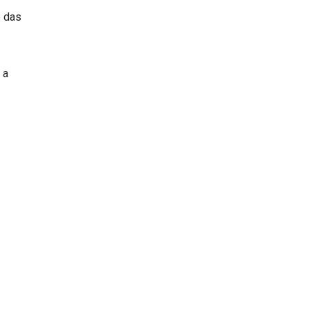
e das
 a