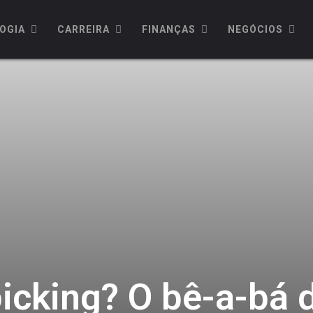
OGIA
CARREIRA
FINANÇAS
NEGÓCIOS
icking? O bê-a-bá 