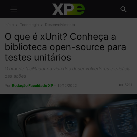
Início
Tecnologia
Desenvolvimento
O que é xUnit? Conheça a
biblioteca open-source para
testes unitários
O grande facilitador na vida dos desenvolvedores e eficácia
das ações
5211
Por
Redação Faculdade XP
-
19/12/2022