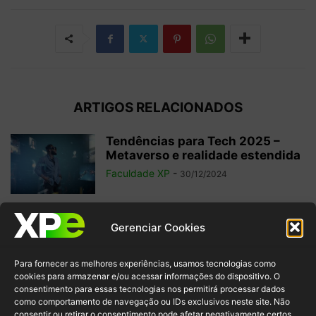
ARTIGOS RELACIONADOS
Tendências para Tech 2025 –
Metaverso e realidade estendida
Faculdade XP
-
30/12/2024
O que é Edge Computing?
Gerenciar Cookies
Confira a diferença com Cloud
e...
Para fornecer as melhores experiências, usamos tecnologias como
Faculdade XP
-
28/10/2024
cookies para armazenar e/ou acessar informações do dispositivo. O
consentimento para essas tecnologias nos permitirá processar dados
como comportamento de navegação ou IDs exclusivos neste site. Não
Nômade Digital: 10 Profissões na
consentir ou retirar o consentimento pode afetar negativamente certos