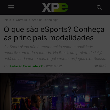
Início
Carreira
Área de Tecnologia
O que são eSports? Conheça
as principais modalidades
O eSport ainda não é reconhecido como modalidade
esportiva em todo o mundo. No Brasil, um projeto de lei já
está em andamento para regulamentar os jogos eletrônicos.
5649
Por
Redação Faculdade XP
-
02/11/2022