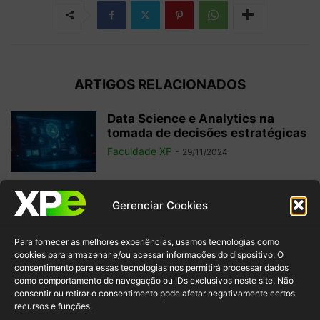
ARTIGOS RELACIONADOS
Data Science e Analytics na
tomada de decisões estratégicas
Faculdade XP
-
29/11/2024
6 filmes sobre tecnologia para
Gerenciar Cookies
potencializar seu aprendizado
sobre o tema
Para fornecer as melhores experiências, usamos tecnologias como
Faculdade XP
-
22/11/2024
cookies para armazenar e/ou acessar informações do dispositivo. O
consentimento para essas tecnologias nos permitirá processar dados
como comportamento de navegação ou IDs exclusivos neste site. Não
Data Fabric: o que é e por que faz
consentir ou retirar o consentimento pode afetar negativamente certos
parte da...
recursos e funções.
Faculdade XP
-
18/11/2024