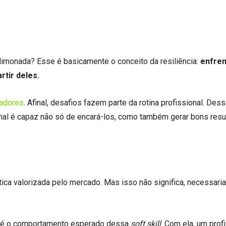
limonada? Esse é basicamente o conceito da resiliência:
enfren
rtir deles.
tadores
. Afinal, desafios fazem parte da rotina profissional. Des
onal é capaz não só de encará-los, como também gerar bons resu
tica valorizada pelo mercado. Mas isso não significa, necessari
os é o comportamento esperado dessa
soft skill
. Com ela, um prof