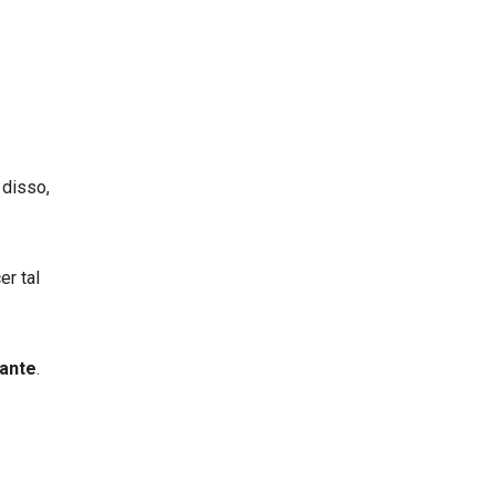
 disso,
r tal
tante
.