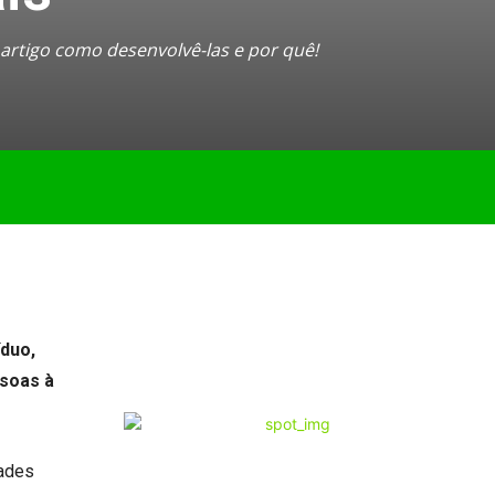
 artigo como desenvolvê-las e por quê!
íduo,
ssoas à
dades