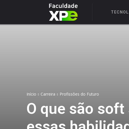
TECNOL
Início
Carreira
Profissões do Futuro
O que são soft 
essas habilid