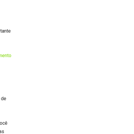
rtante
imento
 de
você
as