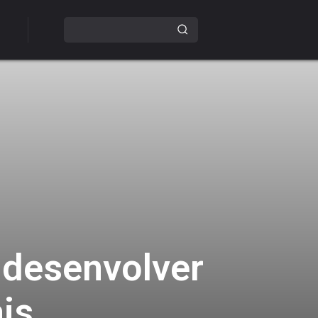
e desenvolver
is