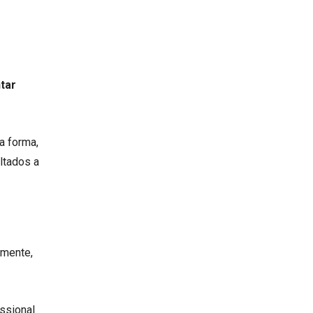
tar
sa forma,
ltados a
amente,
issional