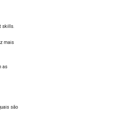
 skills.
ez mais
m as
quais são