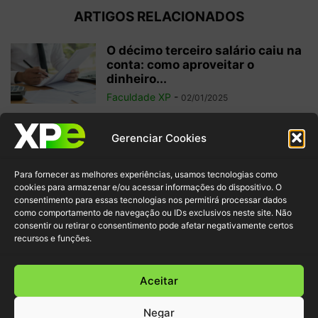
ARTIGOS RELACIONADOS
O décimo terceiro salário caiu na
conta: como aproveitar o
dinheiro...
Faculdade XP
-
02/01/2025
Investimentos internacionais:
Gerenciar Cookies
vale a pena investir fora do
Brasil?
Para fornecer as melhores experiências, usamos tecnologias como
Faculdade XP
-
04/10/2024
cookies para armazenar e/ou acessar informações do dispositivo. O
consentimento para essas tecnologias nos permitirá processar dados
como comportamento de navegação ou IDs exclusivos neste site. Não
Criptomoedas: regulamentações
consentir ou retirar o consentimento pode afetar negativamente certos
e inovação para garantir
recursos e funções.
segurança ao investidor
Faculdade XP
-
30/09/2024
Aceitar
Negar