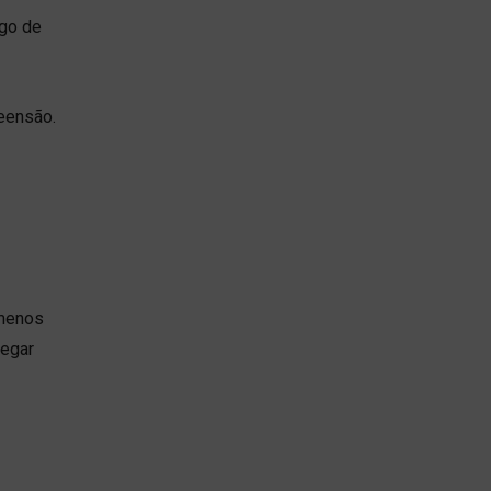
ngo de
eensão.
 menos
regar