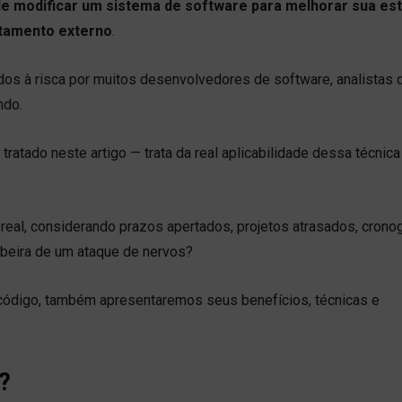
e modificar um sistema de software para melhorar sua est
rtamento externo
.
dos à risca por muitos desenvolvedores de software, analistas 
ndo.
atado neste artigo — trata da real aplicabilidade dessa técnica 
a real, considerando prazos apertados, projetos atrasados, cron
à beira de um ataque de nervos?
 código, também apresentaremos seus benefícios, técnicas e
?