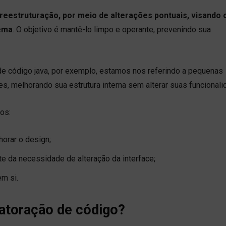
reestruturação, por meio de alterações pontuais, visando 
tema
. O objetivo é mantê-lo limpo e operante, prevenindo sua
de código java, por exemplo, estamos nos referindo a pequenas
es, melhorando sua estrutura interna sem alterar suas funcionali
os:
horar o design;
nte da necessidade de alteração da interface;
em si.
fatoração de código?