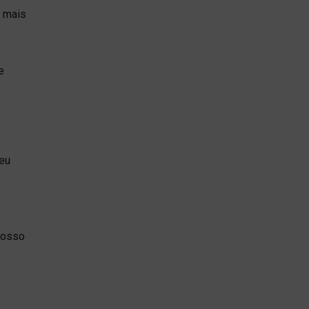
e mais
e
deu
nosso