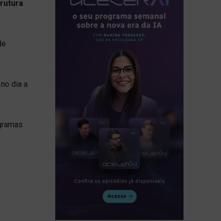
rutura
de
no dia a
ogramas