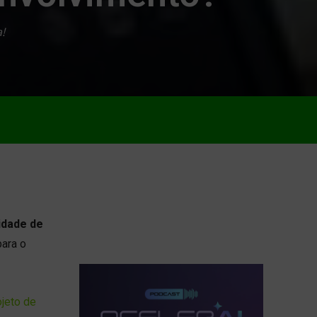
!
idade de
para o
jeto de