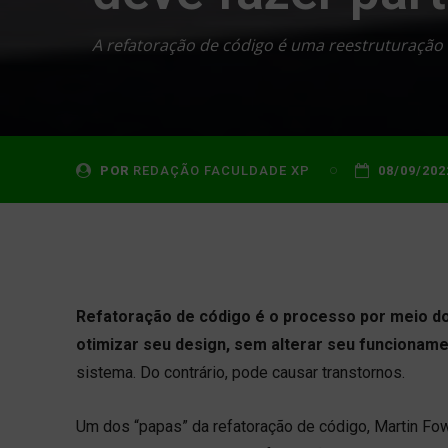
A refatoração de código é uma reestruturação 
POR
REDAÇÃO FACULDADE XP
08/09/202
Refatoração de código é o processo por meio do
otimizar seu design, sem alterar seu funcionam
sistema. Do contrário, pode causar transtornos.
Um dos “papas” da refatoração de código, Martin Fowl