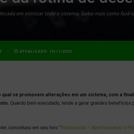
focada em otimizar todo o sistema. Saiba mais como fazê-la
2
ATUALIZADO:
10/11/2022
 qual se promovem alterações em um sistema, com a final
ento.
Quando bem executado, tende a gerar grandes benefícios 
er, conceituou em seu livro “
Refatoração – Aperfeiçoando o Pro