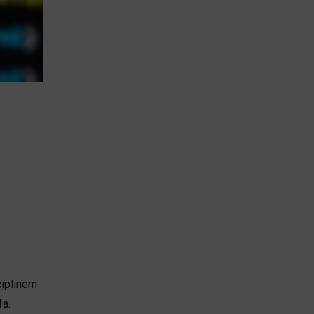
ciplinem
fa.