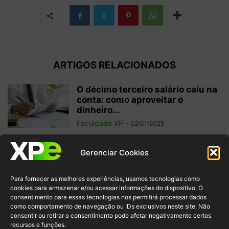
ARTIGOS RELACIONADOS
O décimo terceiro salário caiu na
conta: como aproveitar o
dinheiro...
Faculdade XP
-
02/01/2025
Investimentos internacionais:
Gerenciar Cookies
vale a pena investir fora do
Brasil?
Para fornecer as melhores experiências, usamos tecnologias como
Faculdade XP
-
04/10/2024
cookies para armazenar e/ou acessar informações do dispositivo. O
consentimento para essas tecnologias nos permitirá processar dados
como comportamento de navegação ou IDs exclusivos neste site. Não
Criptomoedas: regulamentações
consentir ou retirar o consentimento pode afetar negativamente certos
e inovação para garantir
recursos e funções.
segurança ao investidor