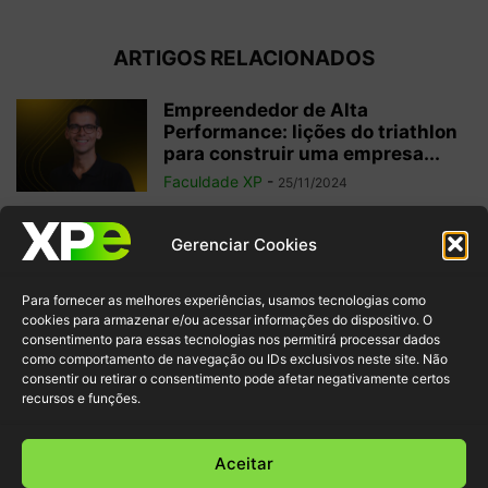
ARTIGOS RELACIONADOS
Empreendedor de Alta
Performance: lições do triathlon
para construir uma empresa...
Faculdade XP
-
25/11/2024
6 filmes sobre tecnologia para
Gerenciar Cookies
potencializar seu aprendizado
sobre o tema
Para fornecer as melhores experiências, usamos tecnologias como
Faculdade XP
-
22/11/2024
cookies para armazenar e/ou acessar informações do dispositivo. O
consentimento para essas tecnologias nos permitirá processar dados
como comportamento de navegação ou IDs exclusivos neste site. Não
Transição de carreira: um novo
consentir ou retirar o consentimento pode afetar negativamente certos
começo para o seu futuro
recursos e funções.
profissional
Faculdade XP
-
05/11/2024
Aceitar