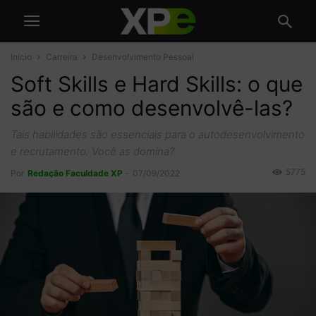
Início
Carreira
Desenvolvimento Pessoal
Soft Skills e Hard Skills: o que
são e como desenvolvê-las?
Tais habilidades são essenciais para o autodesenvolvimento
e recrutamento. Você as domina?
5775
Por
Redação Faculdade XP
-
07/09/2022