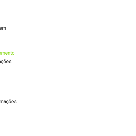
dem
tamento
mações
ormações