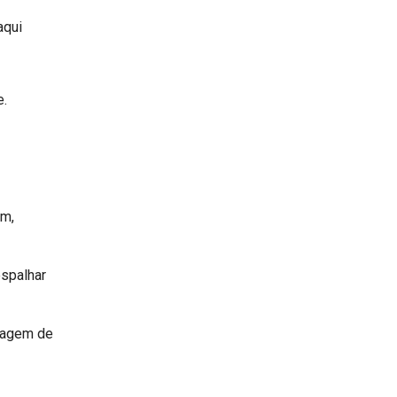
aqui
e.
em,
espalhar
ecagem de