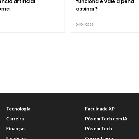
ência artificial
funciona e vale a pena
oma
assinar?
5
04/04/2025
Tecnologia
Faculdade XP
Carreira
Pós em Tech com IA
Finanças
Pós em Tech
Negócios
Cursos Livres