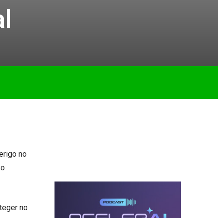
al
erigo no
 o
teger no