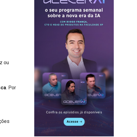
az ou
sca
. Por
uções