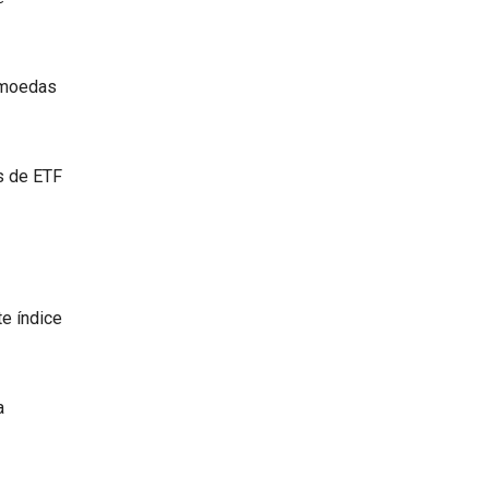
 moedas
s de ETF
e índice
a