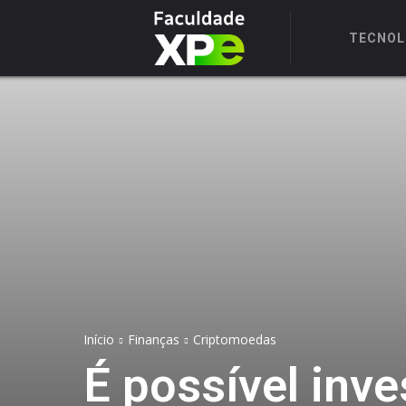
TECNOL
Início
Finanças
Criptomoedas
É possível inv