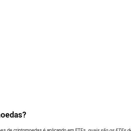
moedas?
ções de criptomoedas é aplicando em ETFs,
quais são os ETFs d