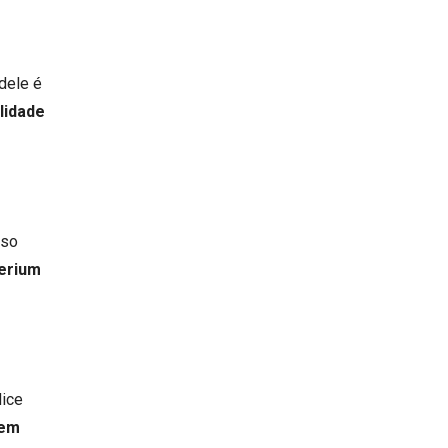
dele é
lidade
aso
erium
dice
 em