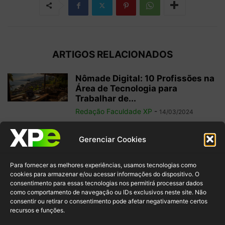
ARTIGOS RELACIONADOS
Nômade Digital: 10 Profissões na
Área de Tecnologia para
Trabalhar de...
Redação Faculdade XP
-
14/03/2024
Flush DNS: como limpar o Cache
Gerenciar Cookies
DNS no Windows, Mac e...
Faculdade XP
-
04/01/2023
Para fornecer as melhores experiências, usamos tecnologias como
cookies para armazenar e/ou acessar informações do dispositivo. O
consentimento para essas tecnologias nos permitirá processar dados
como comportamento de navegação ou IDs exclusivos neste site. Não
Outsourcing de TI vale a pena?
consentir ou retirar o consentimento pode afetar negativamente certos
Saiba tudo sobre esse conceito
recursos e funções.
Redação Faculdade XP
-
23/12/2022