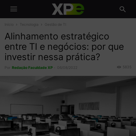
Início
Tecnologia
Gestão de TI
Alinhamento estratégico
entre TI e negócios: por que
investir nessa prática?
5835
Por
Redação Faculdade XP
-
06/08/2022