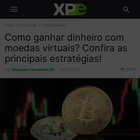
Início
Finanças
Criptomoedas
Como ganhar dinheiro com
moedas virtuais? Confira as
principais estratégias!
5538
Por
Redação Faculdade XP
-
29/01/2022