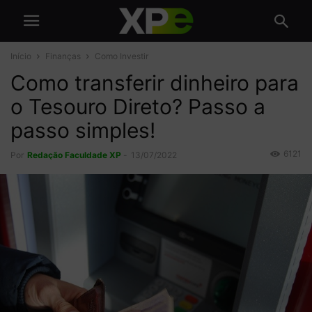
Início
Finanças
Como Investir
Como transferir dinheiro para
o Tesouro Direto? Passo a
passo simples!
6121
Por
Redação Faculdade XP
-
13/07/2022