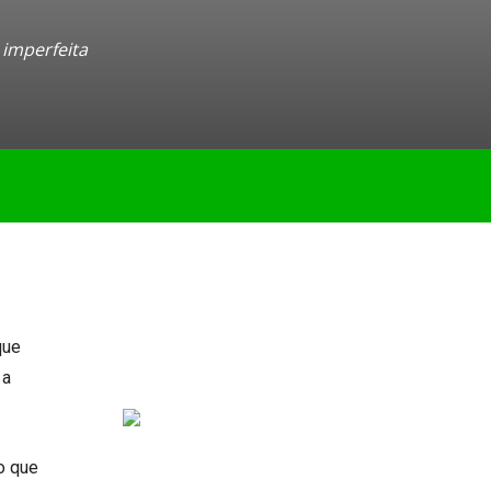
 imperfeita
que
 a
o que