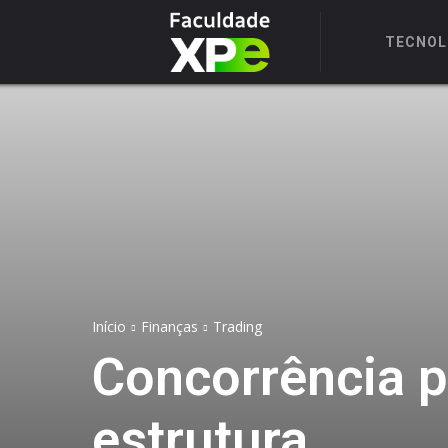
TECNOL
Início
Finanças
Trading
Concorrência pe
estrutura