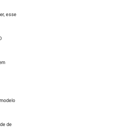
er, esse
O
tem
O modelo
ade de