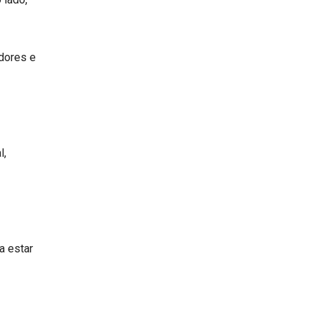
dores e
l,
a estar