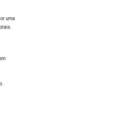
por uma
orais.
tem
o.
.