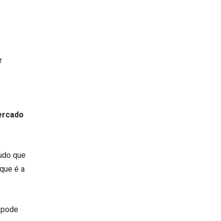
r
ercado
tudo que
que é a
e pode