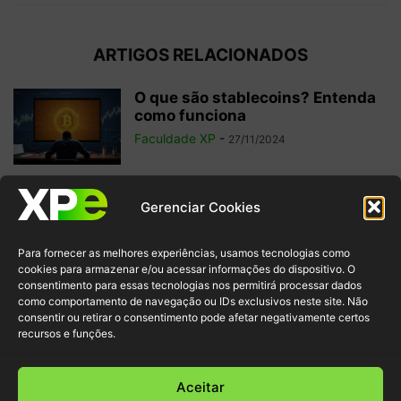
ARTIGOS RELACIONADOS
O que são stablecoins? Entenda
como funciona
Faculdade XP
-
27/11/2024
Qual a origem das criptomoedas?
Gerenciar Cookies
Descubra a história completa
aqui
Para fornecer as melhores experiências, usamos tecnologias como
Redação Faculdade XP
-
28/12/2022
cookies para armazenar e/ou acessar informações do dispositivo. O
consentimento para essas tecnologias nos permitirá processar dados
como comportamento de navegação ou IDs exclusivos neste site. Não
Criptomoeda Tether (USDT):
consentir ou retirar o consentimento pode afetar negativamente certos
descubra onde comprar e suas
recursos e funções.
características
Redação Faculdade XP
-
06/12/2022
Aceitar