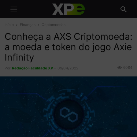
Início
Finanças
Criptomoedas
Conheça a AXS Criptomoeda:
a moeda e token do jogo Axie
Infinity
6084
Por
Redação Faculdade XP
-
09/04/2022