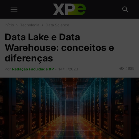
Início
Tecnologia
Data Science
Data Lake e Data
Warehouse: conceitos e
diferenças
4989
Por
Redação Faculdade XP
-
14/11/2023