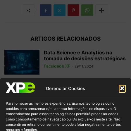
ARTIGOS RELACIONADOS
Data Science e Analytics na
tomada de decisões estratégicas
Faculdade XP
-
29/11/2024
Análise de Dados: quais métricas
Gerenciar Cookies
o profissional de Dados precisa
saber
Para fornecer as melhores experiências, usamos tecnologias como
Redação Faculdade XP
-
01/04/2024
cookies para armazenar e/ou acessar informações do dispositivo. O
consentimento para essas tecnologias nos permitirá processar dados
como comportamento de navegação ou IDs exclusivos neste site. Não
Nômade Digital: 10 Profissões na
consentir ou retirar o consentimento pode afetar negativamente certos
Área de Tecnologia para
recursos e funções.