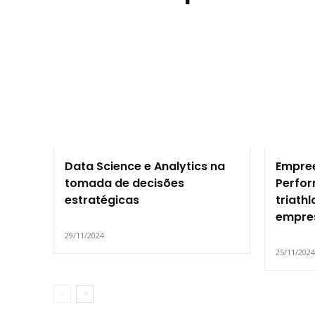
Data Science e Analytics na
Empree
tomada de decisões
Perfor
estratégicas
triath
empres
29/11/2024
25/11/202