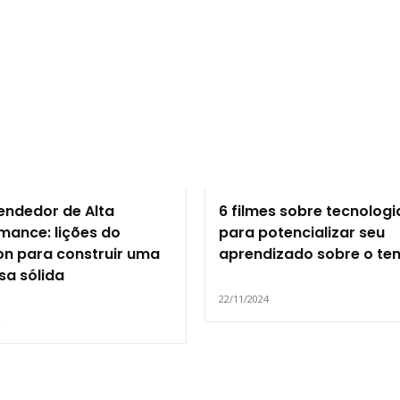
ndedor de Alta
6 filmes sobre tecnologi
mance: lições do
para potencializar seu
lon para construir uma
aprendizado sobre o te
a sólida
22/11/2024
4