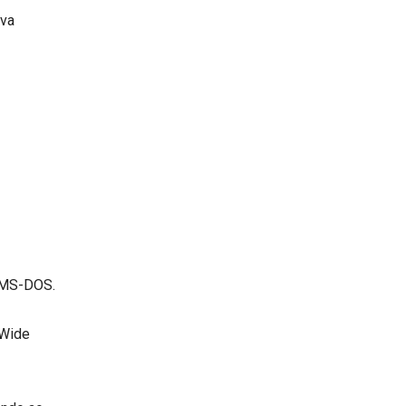
ava
 MS-DOS.
 Wide