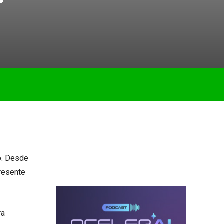
o. Desde
resente
ra