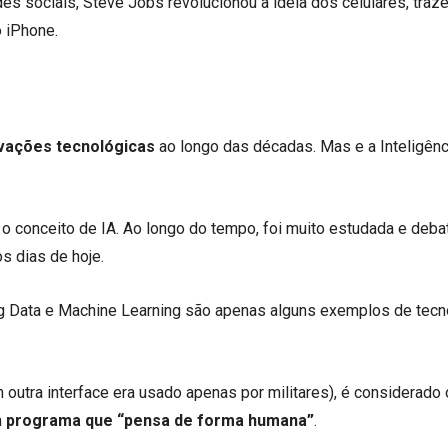
s sociais, Steve Jobs revolucionou a ideia dos celulares, traz
 iPhone.
ovações tecnológicas
ao longo das décadas. Mas e a Inteligênc
o conceito de IA. Ao longo do tempo, foi muito estudada e deba
s dias de hoje.
 Big Data e Machine Learning são apenas alguns exemplos de tecn
outra interface era usado apenas por militares), é considerado 
m
programa que “pensa de forma humana”
.