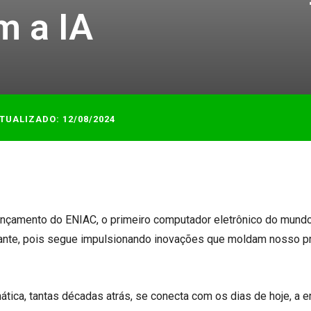
m a IA
TUALIZADO:
12/08/2024
lançamento do ENIAC, o primeiro computador eletrônico do mund
onante, pois segue impulsionando inovações que moldam nosso p
ática, tantas décadas atrás, se conecta com os dias de hoje, a e