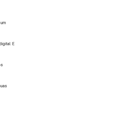
 um
gital. E
os
suas