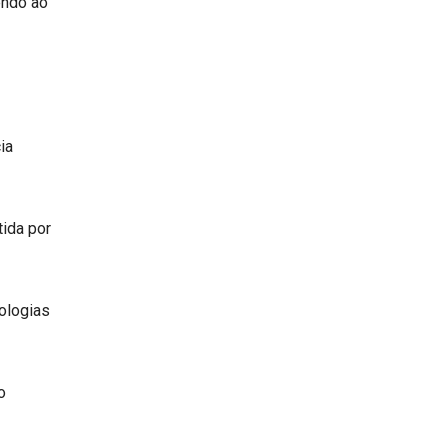
endo ao
ia
tida por
ologias
o