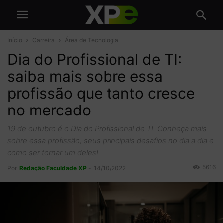
Início
Carreira
Área de Tecnologia
Dia do Profissional de TI:
saiba mais sobre essa
profissão que tanto cresce
no mercado
19 de outubro é o Dia do Profissional de TI. Conheça mais
sobre essa profissão, seus principais desafios no dia a dia e
como ser tornar um deles!
5616
Por
Redação Faculdade XP
-
14/10/2022