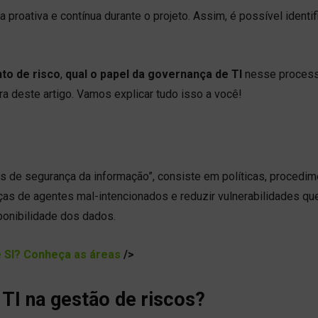
roativa e contínua durante o projeto. Assim, é possível identifi
to de risco
,
qual o papel da governança de TI
nesse proces
tura deste artigo. Vamos explicar tudo isso a você!
os de segurança da informação”, consiste em políticas, procedi
as de agentes mal-intencionados e reduzir vulnerabilidades qu
ponibilidade dos dados.
e SI? Conheça as áreas
/>
 TI na gestão de riscos?