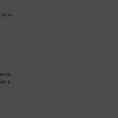
. Se as
ano de
ado, é