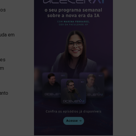
tos
muda em
res
em
anto