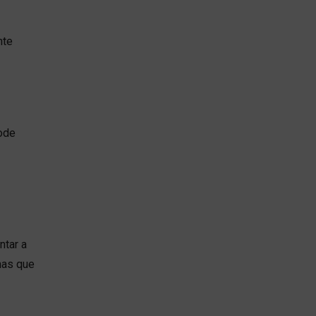
nte
pode
ntar a
has que