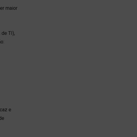
er maior
de TI),
ão:
icaz e
de