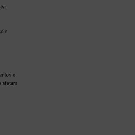
car,
so e
mentos e
e afetam