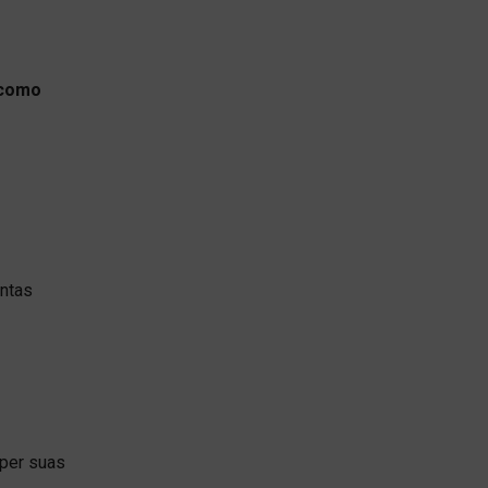
 como
ontas
mper suas