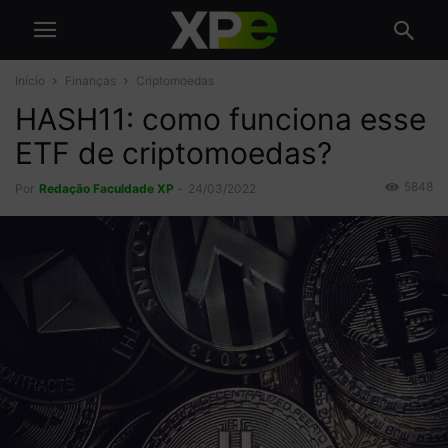
Início
Finanças
Criptomoedas
HASH11: como funciona esse
ETF de criptomoedas?
5848
Por
Redação Faculdade XP
-
24/03/2022