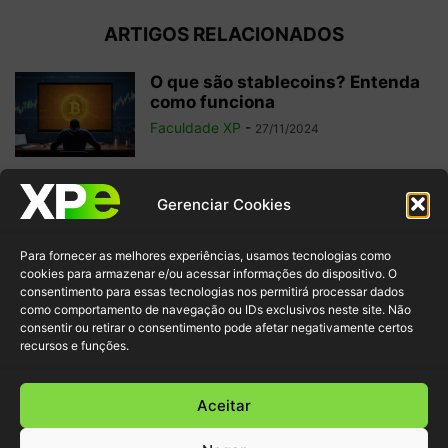
ARTIGOS RELACIONADOS
O que são stablecoins? Entenda
como funciona
Faculdade XP
-
27/11/2024
Qual a origem das criptomoedas?
Gerenciar Cookies
Descubra a história completa
aqui
Para fornecer as melhores experiências, usamos tecnologias como
Redação Faculdade XP
-
28/12/2022
cookies para armazenar e/ou acessar informações do dispositivo. O
consentimento para essas tecnologias nos permitirá processar dados
como comportamento de navegação ou IDs exclusivos neste site. Não
Criptomoeda Tether (USDT):
consentir ou retirar o consentimento pode afetar negativamente certos
descubra onde comprar e suas
recursos e funções.
características
Redação Faculdade XP
-
06/12/2022
Aceitar