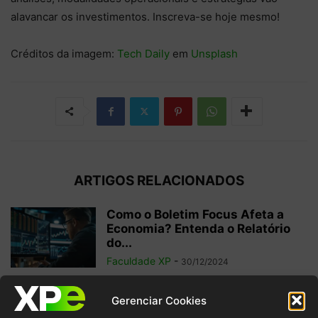
alavancar os investimentos. Inscreva-se hoje mesmo!
Créditos da imagem:
Tech Daily
em
Unsplash
ARTIGOS RELACIONADOS
Como o Boletim Focus Afeta a
Economia? Entenda o Relatório
do...
Faculdade XP
-
30/12/2024
Sistema Financeiro Nacional: o
Gerenciar Cookies
que é e para que serve?