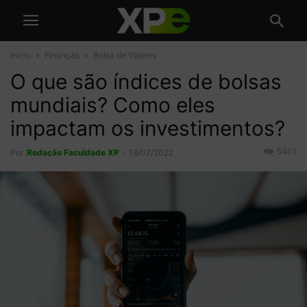
Início
Finanças
Bolsa de Valores
O que são índices de bolsas
mundiais? Como eles
impactam os investimentos?
5401
Por
Redação Faculdade XP
-
18/07/2022