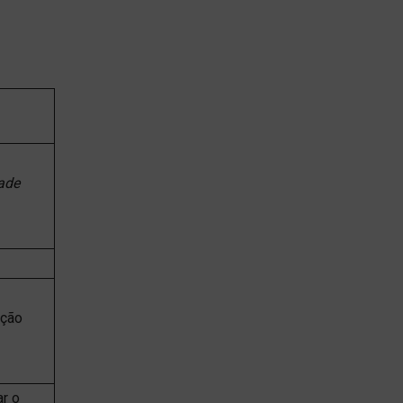
ade
ação
r o