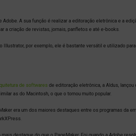
Adobe. A sua função é realizar a editoração eletrônica e a ediç
ar a criação de revistas, jornais, panfletos e até e-books.
lustrator, por exemplo, ele é bastante versátil e utilizado para
quitetura de softwares
de editoração eletrônica, a Aldus, lançou 
imilar as do Macintosh, o que o tornou muito popular.
eMaker era um dos maiores destaques entre os programas da e
uarkXPress.
mais destaque do que o PageMaker. Foi quando a Adobe resolv