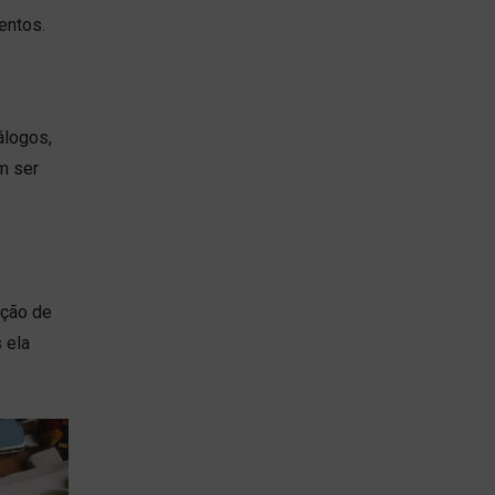
mentos.
álogos,
m ser
ução de
s ela