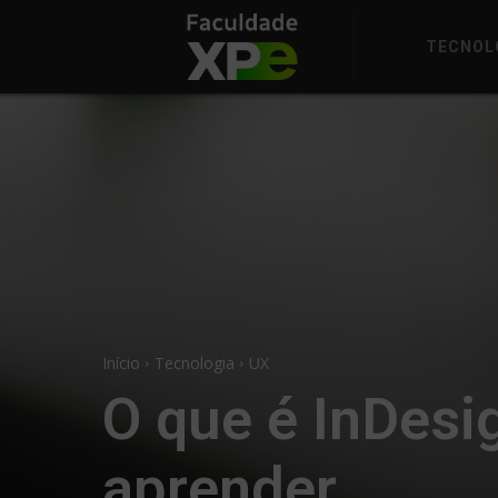
TECNOL
Início
Tecnologia
UX
O que é InDesi
aprender