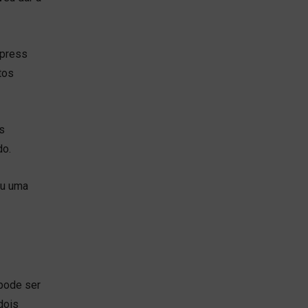
Xpress
tos
s
do.
ou uma
 pode ser
dois