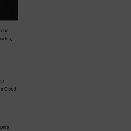
a que
cados,
da
ve Cloud
 para