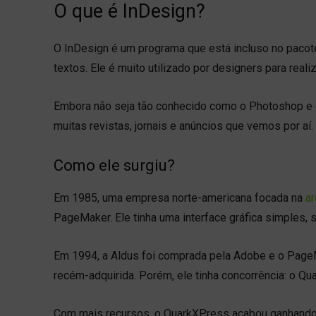
O que é InDesign?
O InDesign é um programa que está incluso no pacote 
textos. Ele é muito utilizado por designers para realiz
Embora não seja tão conhecido como o Photoshop e o Il
muitas revistas, jornais e anúncios que vemos por aí.
Como ele surgiu?
Em 1985, uma empresa norte-americana focada na
ar
PageMaker. Ele tinha uma interface gráfica simples, s
Em 1994, a Aldus foi comprada pela Adobe e o Pag
recém-adquirida. Porém, ele tinha concorrência: o Q
Com mais recursos, o QuarkXPress acabou ganhando 