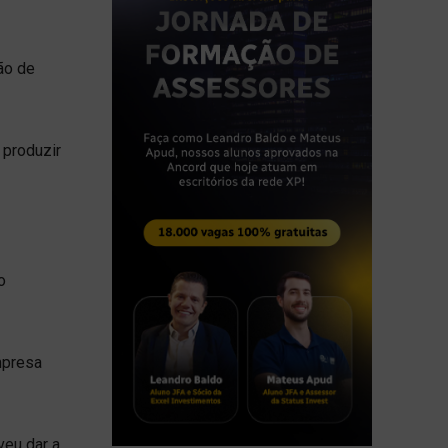
ão de
 produzir
o
mpresa
eu dar a