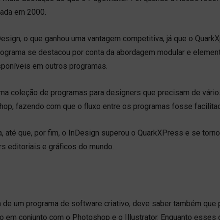
nçada em 2000.
Design, o que ganhou uma vantagem competitiva, já que o Quark
o programa se destacou por conta da abordagem modular e elemen
sponíveis em outros programas.
 uma coleção de programas para designers que precisam de vário
toshop, fazendo com que o fluxo entre os programas fosse facilita
, até que, por fim, o InDesign superou o QuarkXPress e se torn
 editoriais e gráficos do mundo.
ta de um programa de software criativo, deve saber também que
do em conjunto com o Photoshop e o Illustrator. Enquanto esses 