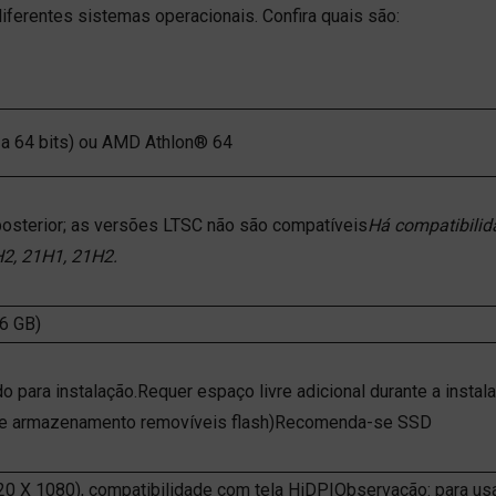
iferentes sistemas operacionais. Confira quais são:
 a 64 bits) ou AMD Athlon® 64
osterior; as versões LTSC não são compatíveis
Há compatibilid
2, 21H1, 21H2.
6 GB)
o para instalação.Requer espaço livre adicional durante a instal
s de armazenamento removíveis flash)Recomenda-se SSD
0 X 1080), compatibilidade com tela HiDPIObservação: para usa