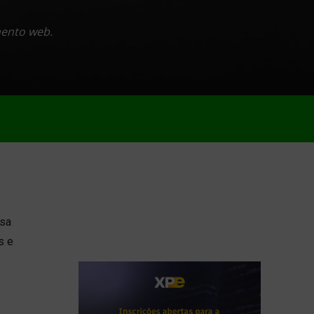
mento web.
isa
s e