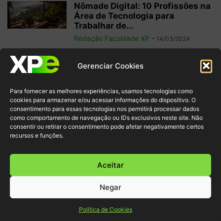
Nômade Digital: 10 Profissões na
Área de Tecnologia para
Trabalhar de...
Redação Faculdade XP
-
14/03/2024
Como utilizar a técnica SCAMPER
Gerenciar Cookies
em projetos de UX?
Faculdade XP
-
30/01/2023
Para fornecer as melhores experiências, usamos tecnologias como
cookies para armazenar e/ou acessar informações do dispositivo. O
consentimento para essas tecnologias nos permitirá processar dados
como comportamento de navegação ou IDs exclusivos neste site. Não
6 livros essenciais para quem
consentir ou retirar o consentimento pode afetar negativamente certos
deseja aprender User Experience
recursos e funções.
Redação Faculdade XP
-
21/12/2022
Aceitar
Negar
© XP Educação 2022
Política de Cookies