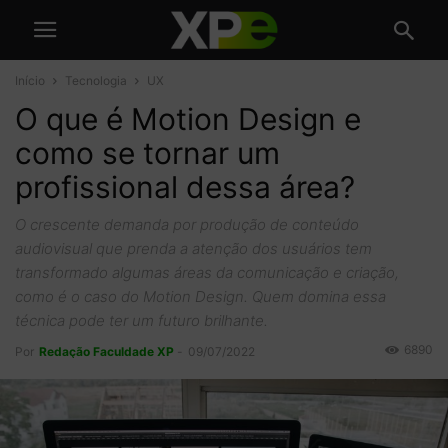
Início
Tecnologia
UX
O que é Motion Design e
como se tornar um
profissional dessa área?
O crescente demanda por produção de conteúdo
audiovisual que prenda a atenção dos usuários tem
transformado algumas áreas da comunicação e criação,
como é o caso do Motion Design. Quem domina essa
técnica pode ter um futuro brilhante.
6890
Por
Redação Faculdade XP
-
09/07/2022