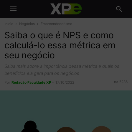
Início
Negócios
Empreendedorismo
Saiba o que é NPS e como
calculá-lo essa métrica em
seu negócio
Saiba mais sobre a importância dessa métrica e quais os
benefícios ela gera para os negócios
5286
Por
Redação Faculdade XP
-
17/10/2022