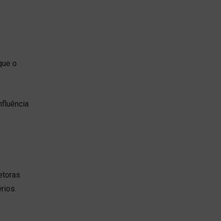
que o
fluência
etoras
rios.