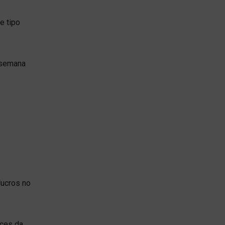
e tipo
 semana
lucros no
ices da