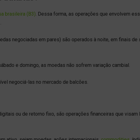
a brasileira (B3)
. Dessa forma, as operações que envolvem ess
.
oedas negociadas em pares) são operados à noite, em finais de
ábado e domingo, as moedas não sofrem variação cambial.
ível negociá-las no mercado de balcões.
tais ou de retorno fixo, são operações financeiras que visam 
e um ativo, sejam moedas, ações internacionais,
commodities
, índ