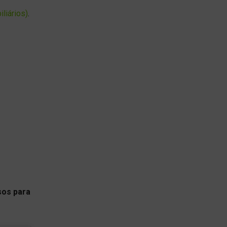
liários)
.
os para