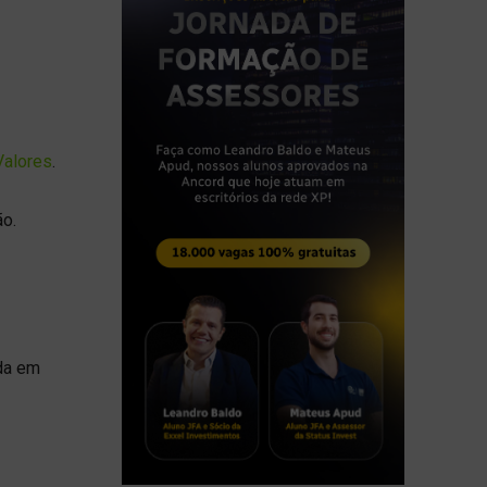
Valores
.
ão.
da em