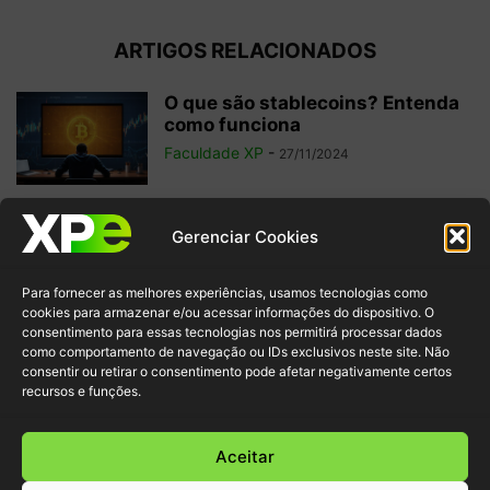
ARTIGOS RELACIONADOS
O que são stablecoins? Entenda
como funciona
Faculdade XP
-
27/11/2024
Qual a origem das criptomoedas?
Gerenciar Cookies
Descubra a história completa
aqui
Para fornecer as melhores experiências, usamos tecnologias como
Redação Faculdade XP
-
28/12/2022
cookies para armazenar e/ou acessar informações do dispositivo. O
consentimento para essas tecnologias nos permitirá processar dados
como comportamento de navegação ou IDs exclusivos neste site. Não
Criptomoeda Tether (USDT):
consentir ou retirar o consentimento pode afetar negativamente certos
descubra onde comprar e suas
recursos e funções.
características
Redação Faculdade XP
-
06/12/2022
Aceitar