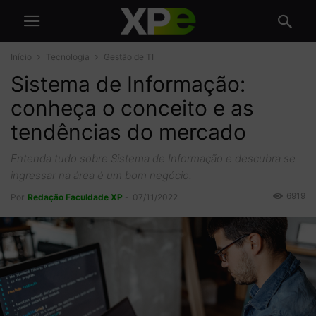
Início
Tecnologia
Gestão de TI
Sistema de Informação:
conheça o conceito e as
tendências do mercado
Entenda tudo sobre Sistema de Informação e descubra se
ingressar na área é um bom negócio.
6919
Por
Redação Faculdade XP
-
07/11/2022