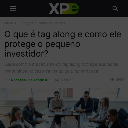
Início
Finanças
Bolsa de Valores
O que é tag along e como ele
protege o pequeno
investidor?
Saiba como o mecanismo do tag along protege acionistas
minoritários no caso da venda de uma empresa
6996
Por
Redação Faculdade XP
-
04/07/2022