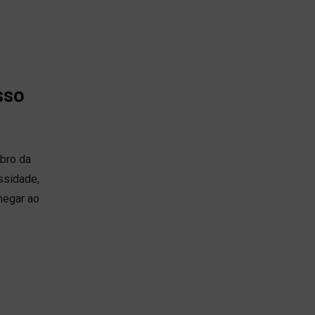
sso
bro da
ssidade,
hegar ao