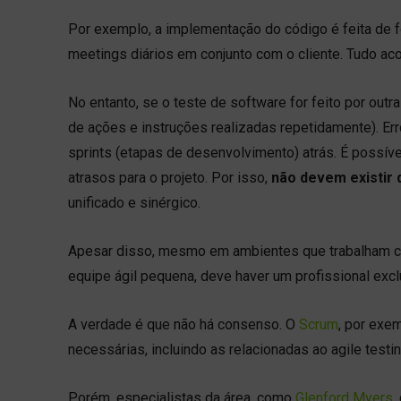
Por exemplo, a implementação do código é feita de 
meetings diários em conjunto com o cliente. Tudo ac
No entanto, se o teste de software for feito por out
de ações e instruções realizadas repetidamente). E
sprints (etapas de desenvolvimento) atrás. É possível
atrasos para o projeto. Por isso,
não devem existir
unificado e sinérgico.
Apesar disso, mesmo em ambientes que trabalham c
equipe ágil pequena, deve haver um profissional excl
A verdade é que não há consenso. O
Scrum
, por exe
necessárias, incluindo as relacionadas ao agile testin
Porém, especialistas da área, como
Glenford Myers
,