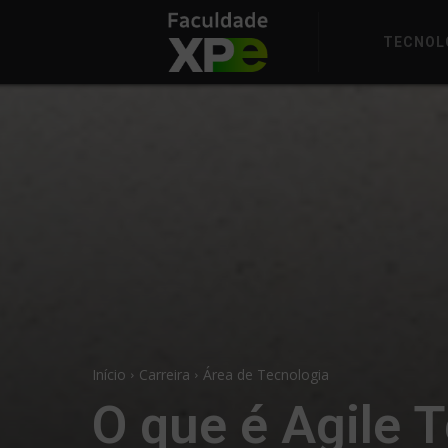
TECNOL
Início
Carreira
Área de Tecnologia
O que é Agile 