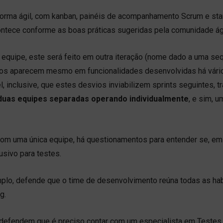
forma ágil, com kanban, painéis de acompanhamento Scrum e st
ontece conforme as boas práticas sugeridas pela comunidade ág
ra equipe, este será feito em outra iteração (nome dado a uma se
rros aparecem mesmo em funcionalidades desenvolvidas há vári
, inclusive, que estes desvios inviabilizem sprints
seguintes, t
 duas equipes separadas operando individualmente
, e sim, u
om uma única equipe, há questionamentos para entender se, e
usivo para testes.
mplo, defende que o time de desenvolvimento reúna todas as ha
g.
 defendem que é preciso contar com um especialista em Testes