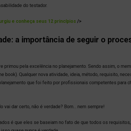
sabilidade do testador.
urgiu e conheça seus 12 princípios
/>
ade: a importância de seguir o proce
re primou pela excelência no planejamento. Sendo assim, o mem
e book). Qualquer nova atividade, ideia, método, requisito, nece
 planejamento que foi feito por profissionais competentes para c
udo vai dar certo, não é verdade? Bom… nem sempre!
dos é que eles se baseiam no fato de que todos os requisitos,
e isso quase nunca é verdade.