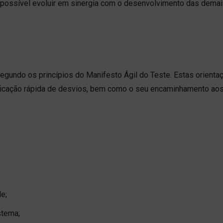
é possível evoluir em sinergia com o desenvolvimento das dema
segundo os princípios do Manifesto Ágil do Teste. Estas orienta
tificação rápida de desvios, bem como o seu encaminhamento ao
de;
stema;