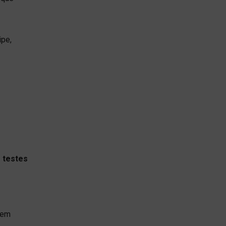
ipe,
.
s testes
dem