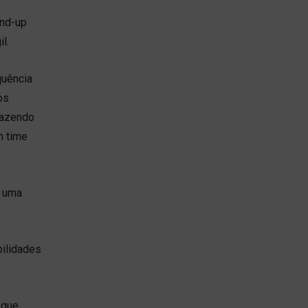
and-up
il.
quência
os
razendo
m time
m uma
bilidades
 que