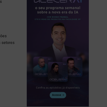
is
ções
s setores