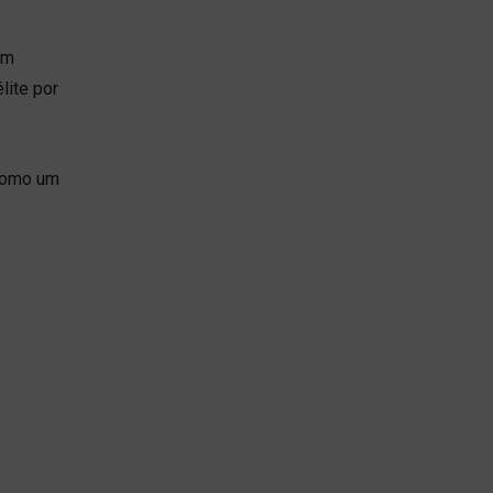
Um
lite por
como um
o