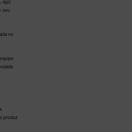
 ágil,
o seu
rada no
 equipe
mendada
a
 e produz