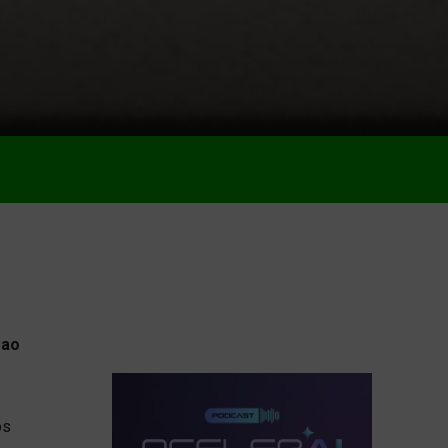
 ao
os