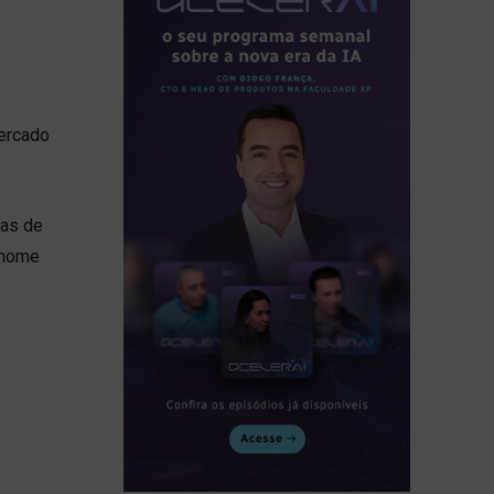
ercado
cas de
o nome