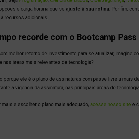
car
, seja
Programação
,
Ciência de Dados
,
Cibersegurança
,
Metod
 opções e carga horária que se
ajuste à sua rotina
. Por fim, con
 a recursos adicionais.
tempo recorde com o Bootcamp Pass
m melhor retorno de investimento para se atualizar, imagine c
 e nas áreas mais relevantes de tecnologia?
so porque ele é o plano de assinaturas com passe livre a mais d
ante a vigência da assinatura, nas principais áreas de tecnologia
r mais e escolher o plano mais adequado,
acesse nosso site
e c