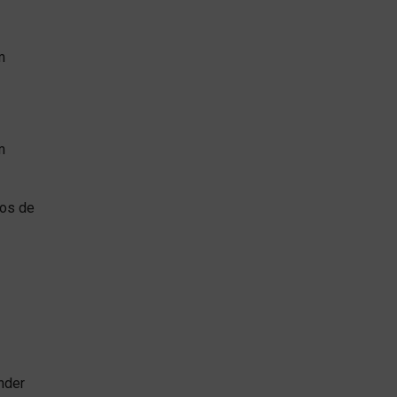
m
m
dos de
nder