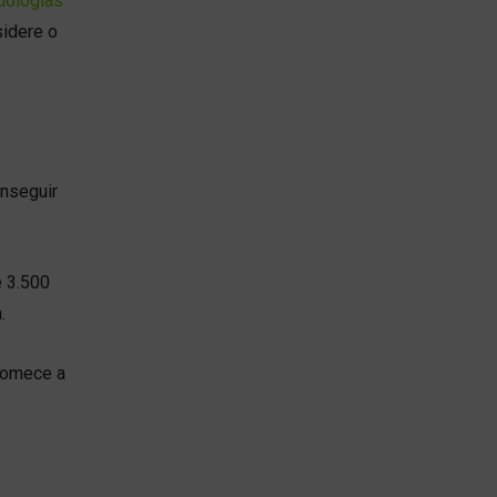
ologias
sidere o
onseguir
e 3.500
.
omece a