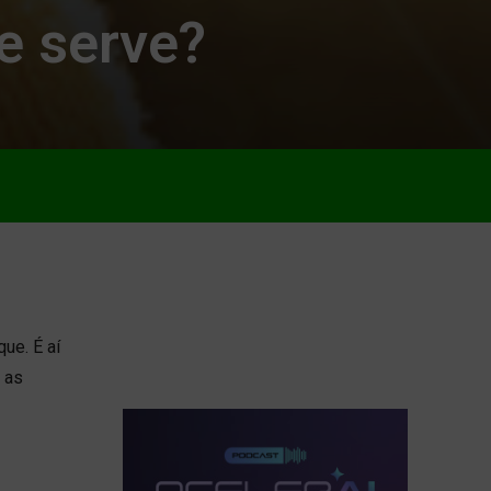
e serve?
ue. É aí
 as