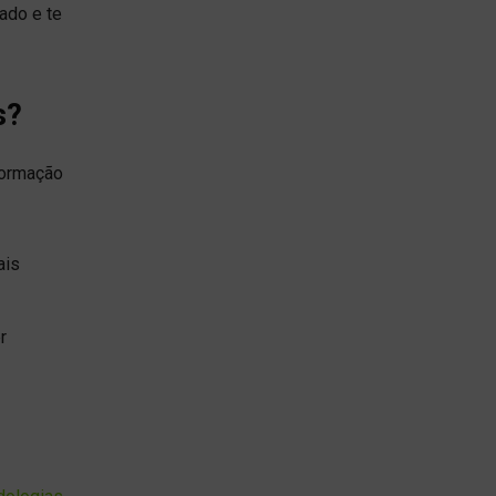
ado e te
as?
formação
ais
r