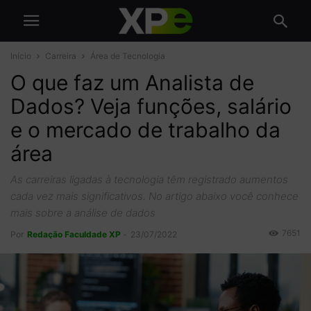
Início
Carreira
Área de Tecnologia
O que faz um Analista de
Dados? Veja funções, salário
e o mercado de trabalho da
área
As carreiras ligadas à tecnologia têm registrado aumentos
cada vez mais significativos. No artigo abaixo você conhece
mais sobre a análise de dados
7651
Por
Redação Faculdade XP
-
23/07/2022