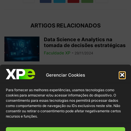
ARTIGOS RELACIONADOS
Data Science e Analytics na
tomada de decisões estratégicas
Faculdade XP
-
29/11/2024
6 filmes sobre tecnologia para
Gerenciar Cookies
potencializar seu aprendizado
sobre o tema
Para fornecer as melhores experiências, usamos tecnologias como
Faculdade XP
-
22/11/2024
cookies para armazenar e/ou acessar informações do dispositivo. O
consentimento para essas tecnologias nos permitirá processar dados
como comportamento de navegação ou IDs exclusivos neste site. Não
Data Fabric: o que é e por que faz
consentir ou retirar o consentimento pode afetar negativamente certos
parte da...
recursos e funções.
Faculdade XP
-
18/11/2024