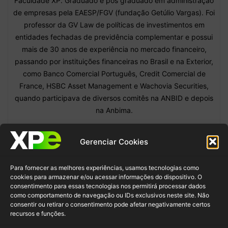
Faculdade XP. Graduado e pós graduado em administração
de empresas pela EAESP/FGV (fundação Getúlio Vargas). Foi
professor da GV Law de políticas de investimentos em
entidades fechadas de previdência complementar e possui
mais de 30 anos de experiência no mercado financeiro,
passando por instituições financeiras no Brasil e na Exterior,
como Banco Comercial Português, Credit Comercial de
France, HSBC Asset Management e Wachovia Securities,
quando participava de diversos comitês na ANBID e depois
na Anbima.
Gerenciar Cookies
Os 3 tipos de capitais que um
Assessor de Investimentos
Para fornecer as melhores experiências, usamos tecnologias como
precisa...
cookies para armazenar e/ou acessar informações do dispositivo. O
Francisco Amarante, Superintendente da
consentimento para essas tecnologias nos permitirá processar dados
ABAI
-
como comportamento de navegação ou IDs exclusivos neste site. Não
28/10/2022
consentir ou retirar o consentimento pode afetar negativamente certos
recursos e funções.
Como é a rotina de um assessor