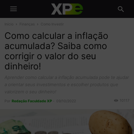
Início
Finanças
Como Investir
Como calcular a inflação
acumulada? Saiba como
corrigir o valor do seu
dinheiro!
Aprender como calcular a inflação acumulada pode te ajudar
a orientar seus investimentos e escolher produtos que
valorizem o seu dinheiro!
10117
Por
Redação Faculdade XP
-
09/10/2022