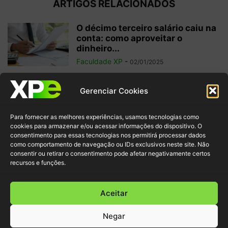
ARTIGOS RELACIONADOS
O décimo terceiro salário caiu na
conta: como aproveitar o
dinheiro...
Faculdade XP
-
02/01/2025
Investimentos internacionais:
Gerenciar Cookies
vale a pena investir fora do
Brasil?
Para fornecer as melhores experiências, usamos tecnologias como
Faculdade XP
-
04/10/2024
cookies para armazenar e/ou acessar informações do dispositivo. O
consentimento para essas tecnologias nos permitirá processar dados
como comportamento de navegação ou IDs exclusivos neste site. Não
Criptomoedas: regulamentações
consentir ou retirar o consentimento pode afetar negativamente certos
e inovação para garantir
recursos e funções.
segurança ao investidor
Faculdade XP
-
30/09/2024
Aceitar
Negar