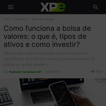
Início
Finanças
Bolsa de Valores
Como funciona a bolsa de
valores: o que é, tipos de
ativos e como investir?
Neste artigo você vai entender como funcionam os
mecanismos da bolsa de valores e como isso ocorre na
prática do cenário brasileiro.
6329
Por
Redação Faculdade XP
-
23/06/2022