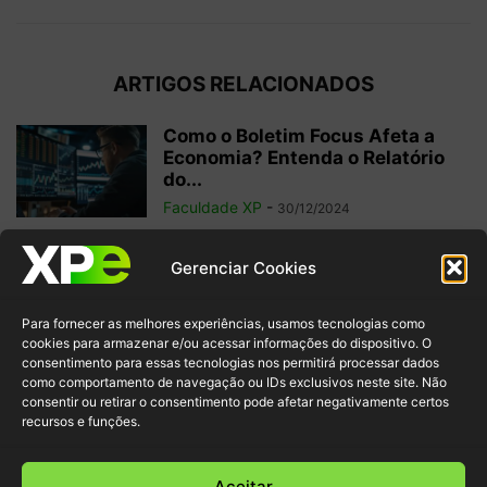
ARTIGOS RELACIONADOS
Como o Boletim Focus Afeta a
Economia? Entenda o Relatório
do...
Faculdade XP
-
30/12/2024
Sistema Financeiro Nacional: o
Gerenciar Cookies
que é e para que serve?
Faculdade XP
-
25/09/2024
Para fornecer as melhores experiências, usamos tecnologias como
cookies para armazenar e/ou acessar informações do dispositivo. O
consentimento para essas tecnologias nos permitirá processar dados
como comportamento de navegação ou IDs exclusivos neste site. Não
O que são dividendos e como
consentir ou retirar o consentimento pode afetar negativamente certos
funcionam na bolsa de valores
recursos e funções.
Faculdade XP
-
05/09/2024
Aceitar