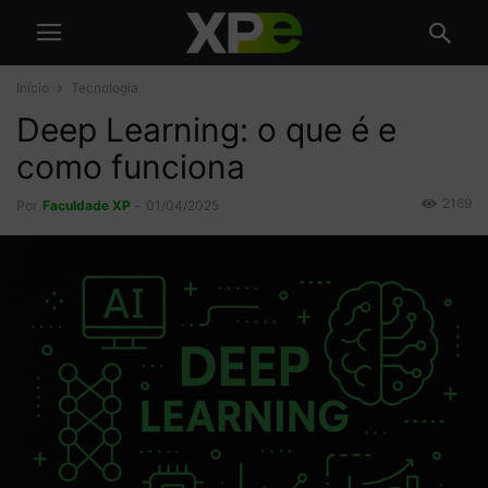
Início
Tecnologia
Deep Learning: o que é e
como funciona
2169
Por
Faculdade XP
-
01/04/2025