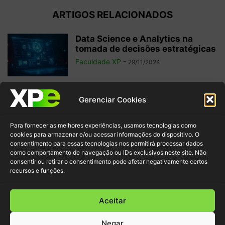
ARTIGOS RELACIONADOS
Data Science e Analytics na
tomada de decisões estratégicas
Faculdade XP
-
29/11/2024
6 filmes sobre tecnologia para
Gerenciar Cookies
potencializar seu aprendizado
sobre o tema
Para fornecer as melhores experiências, usamos tecnologias como
Faculdade XP
-
22/11/2024
cookies para armazenar e/ou acessar informações do dispositivo. O
consentimento para essas tecnologias nos permitirá processar dados
como comportamento de navegação ou IDs exclusivos neste site. Não
Data Fabric: o que é e por que faz
consentir ou retirar o consentimento pode afetar negativamente certos
parte da...
recursos e funções.
Faculdade XP
-
18/11/2024
Aceitar
Negar