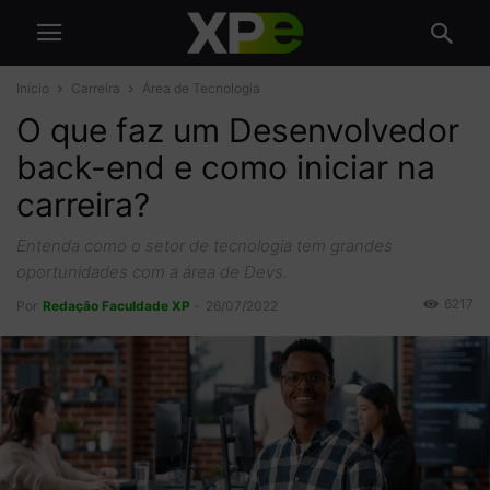
Início
Carreira
Área de Tecnologia
O que faz um Desenvolvedor
back-end e como iniciar na
carreira?
Entenda como o setor de tecnologia tem grandes
oportunidades com a área de Devs.
6217
Por
Redação Faculdade XP
-
26/07/2022