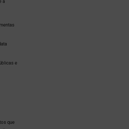
e a
amentas
data
blicas e
ntos que