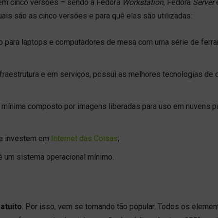
 em cinco versões – sendo a Fedora
Workstation
, Fedora
Server
uais são as cinco versões e para quê elas são utilizadas:
do para laptops e computadores de mesa com uma série de ferr
fraestrutura e em serviços, possui as melhores tecnologias de 
 mínima composto por imagens liberadas para uso em nuvens pú
ue investem em
Internet das Coisas
;
é um sistema operacional mínimo.
atuito
. Por isso, vem se tornando tão popular. Todos os eleme