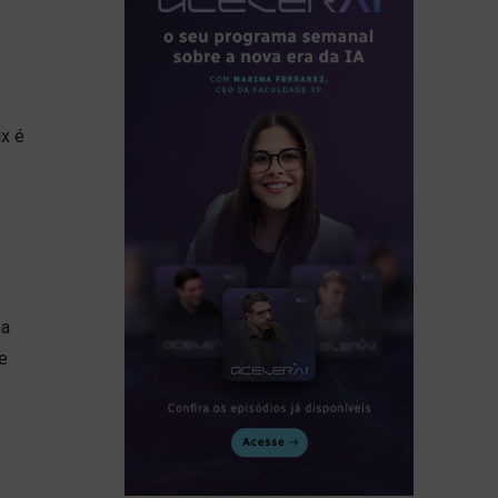
x é
ma
e