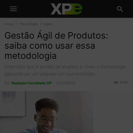
Início
Tecnologia
Agile
Gestão Ágil de Produtos:
saiba como usar essa
metodologia
Entenda o que é gestão de projetos e como a metodologia
ágil pode ser um upgrade em sua execução.
5480
Por
Redação Faculdade XP
-
13/07/2022