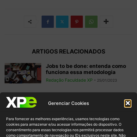
ARTIGOS RELACIONADOS
Jobs to be done: entenda como
funciona essa metodologia
Redação Faculdade XP
-
25/01/2023
WBS (Work Breakdown
Gerenciar Cookies
Structure): como aplicar essa
estrutura analítica em seus...
Para fornecer as melhores experiências, usamos tecnologias como
Redação Faculdade XP
-
22/01/2023
cookies para armazenar e/ou acessar informações do dispositivo. O
consentimento para essas tecnologias nos permitirá processar dados
como comportamento de navegação ou IDs exclusivos neste site. Não
Gestão de Projetos: conheça as 5