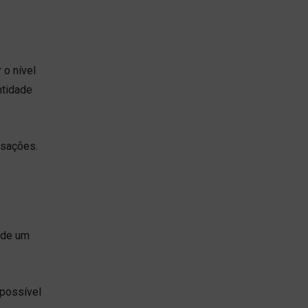
 o nível
ntidade
nsações.
 de um
 possível