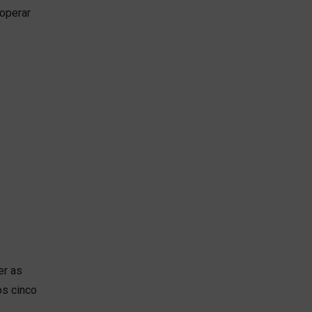
 operar
er as
os cinco