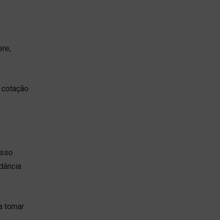
re,
 cotação
Isso
rdância
a tomar