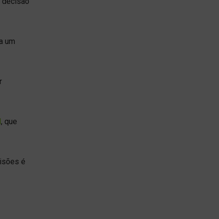
a decisão
da um
r
l
, que
cisões é