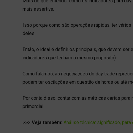
Mais do que entender como os indicadores para day t
mais assertiva.
Isso porque como são operações rápidas, ter vários i
deles.
Então, o ideal é definir os principais, que devem s
indicadores que tenham o mesmo propósito).
Como falamos, as negociações do day trade repres
podem ter oscilações em questão de horas ou até 
Por conta disso, contar com as métricas certas para 
primordial.
>>> Veja também:
Análise técnica: significado, par