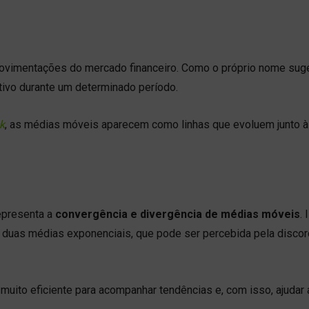
 movimentações do mercado financeiro. Como o próprio nome suge
tivo durante um determinado período.
k
, as médias móveis aparecem como linhas que evoluem junto à
epresenta a
convergência e divergência de médias móveis
. 
re duas médias exponenciais, que pode ser percebida pela disco
 muito eficiente para acompanhar tendências e, com isso, ajudar 