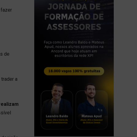
 fazer
as de
trader a
realizam
sível