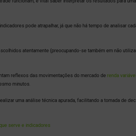
rade funcionam, é vital saber interpretar os resultados para um
ndicadores pode atrapalhar, já que não há tempo de analisar ca
er escolhidos atentamente (preocupando-se também em não utiliza
entam reflexos das movimentações do mercado de
renda variáve
mesmo minutos.
realizar uma análise técnica apurada, facilitando a tomada de de
a que serve e indicadores