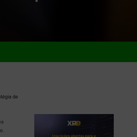
tégia de
es
o.