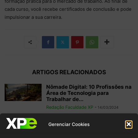
formação prática para o mercado de trabalho. Ao final de
cada curso, você recebe certificados de conclusão e pode
impulsionar a sua carreira.
ARTIGOS RELACIONADOS
Nômade Digital: 10 Profissões na
Área de Tecnologia para
Trabalhar de...
Redação Faculdade XP
-
14/03/2024
Sua empresa está na nuvem?
Gerenciar Cookies
Saiba porque isso é necessário
Faculdade XP
-
05/04/2023