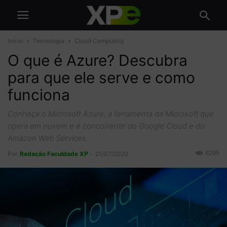
Início
Tecnologia
Cloud Computing
O que é Azure? Descubra
para que ele serve e como
funciona
Conheça o Microsoft Azure, a ferramenta da Microsoft que
opera em nuvem e é concorrente do Google Cloud e do
Amazon Web Services.
6295
Por
Redação Faculdade XP
-
21/07/2022