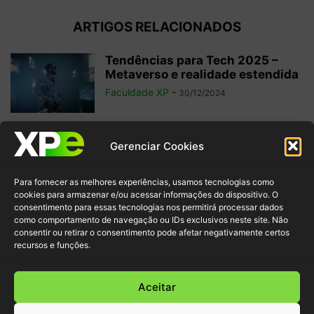
ARTIGOS RELACIONADOS
Tendências para Tech 2025 –
Metaverso e realidade estendida
Faculdade XP
-
30/12/2024
O que é Edge Computing?
Gerenciar Cookies
Confira a diferença com Cloud
e...
Para fornecer as melhores experiências, usamos tecnologias como
Faculdade XP
-
28/10/2024
cookies para armazenar e/ou acessar informações do dispositivo. O
consentimento para essas tecnologias nos permitirá processar dados
como comportamento de navegação ou IDs exclusivos neste site. Não
Nômade Digital: 10 Profissões na
consentir ou retirar o consentimento pode afetar negativamente certos
Área de Tecnologia para
recursos e funções.
Trabalhar de...
Redação Faculdade XP
-
14/03/2024
Aceitar