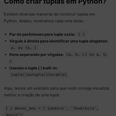
Como criar tuplas em Python?
Existem diversas maneiras de construir tuplas em
Python. Abaixo, mostramos cada uma delas:
Par de parênteses para tupla vazia:
( )
Vírgula à direita para identificar uma tupla singleton:
a, ou (a, )
Itens separando por vírgulas:
(a, b, c) ou a, b,
c
Usando o tuple ( ) built-in:
tuple()outuple(iterable)
Aqui, temos um exemplo para que você consiga visualizar
melhor a criação de uma tupla:
1 | meses_ano = ('janeiro', 'fevereiro',
'março')