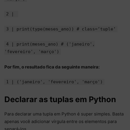
2 |
3 | print(type(meses_ano)) # class=’tuple’
4 | print(meses_ano) # ('janeiro',
'fevereiro', 'março')
Por fim, o resultado fica da seguinte maneira:
1 | ('janeiro', 'fevereiro', 'março')
Declarar as tuplas em Python
Para declarar uma tupla em Python é super simples. Basta
apenas você adicionar vírgula entre os elementos para
separá-los.