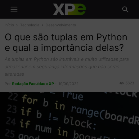
Início
Tecnologia
Desenvolvimento
O que são tuplas em Python
e qual a importância delas?
As tuplas em Python são imutáveis e muito utilizadas para
armazenar em segurança informações que não serão
alteradas
5623
Por
Redação Faculdade XP
-
19/09/2022