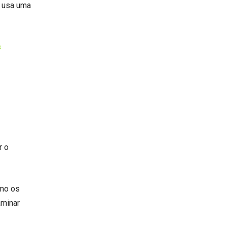
e usa uma
s
r o
omo os
aminar