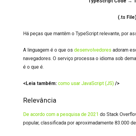
TypeScript Code → 
(.ts
Há peças que mantêm o TypeScript relevante, por ass
A linguagem é o que os
desenvolvedores
adoram escr
navegadores. O serviço processa o idioma sob deman
é o que é.
<Leia também:
como usar JavaScript (JS)
/>
Relevância
De acordo com a pesquisa de 2021
do Stack Overflo
popular, classificada por aproximadamente 83.000 d