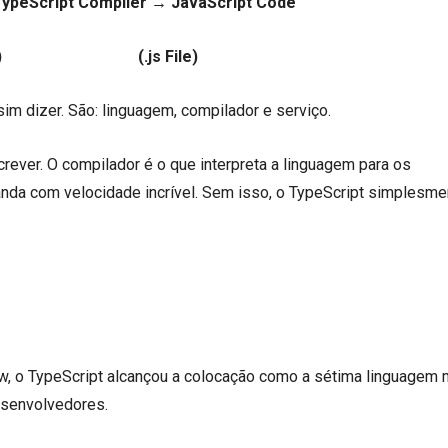
TypeScript Compiler
→
JavaScript Code
 File) (.js File)
im dizer. São: linguagem, compilador e serviço.
ever. O compilador é o que interpreta a linguagem para os
da com velocidade incrível. Sem isso, o TypeScript simplesme
w, o TypeScript alcançou a colocação como a sétima linguagem 
esenvolvedores.