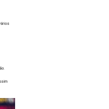
vários
ão.
assim