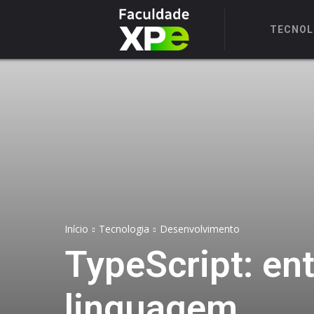
TECNOL
Início
Tecnologia
Desenvolvimento
TypeScript: en
linguagem