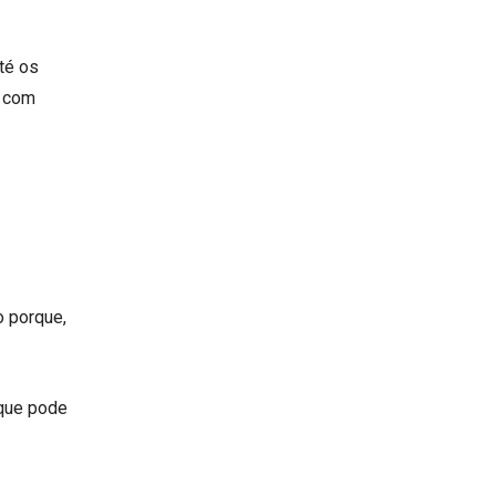
té os
u com
o porque,
 que pode