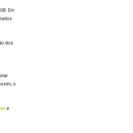
008. Em
izados
ção dos
onar
ssim, o
das
e