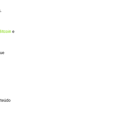
,
Bitcoin
e
que
nteúdo