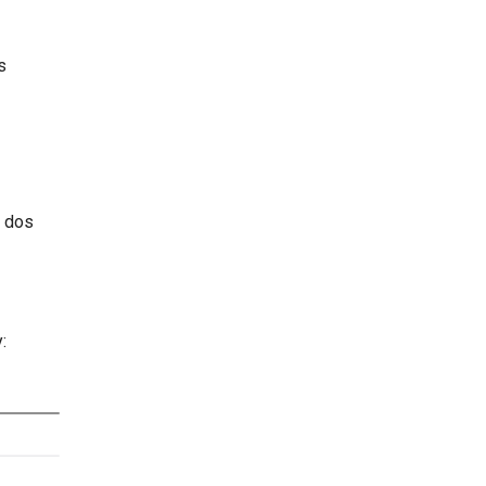
s
m dos
y: