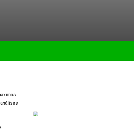
 máximas
 análises
a