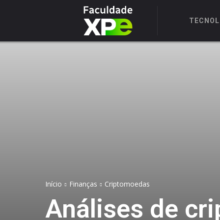
TECNOL
Início
Finanças
Criptomoedas
Análises de cr