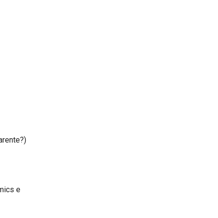
arente?)
mics e