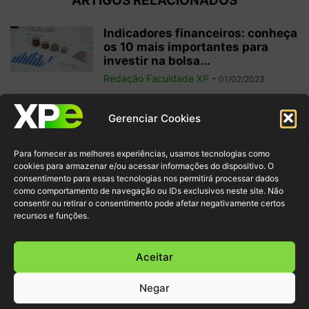
ARTIGOS RELACIONADOS
Indicadores financeiros: conheça
os 10 mais importantes para
investir na bolsa...
Redação Faculdade XP
-
01/02/2023
Como começar a operar em
Gerenciar Cookies
swing trade? 5 dicas para
ganhos...
Para fornecer as melhores experiências, usamos tecnologias como
Redação Faculdade XP
-
31/01/2023
cookies para armazenar e/ou acessar informações do dispositivo. O
consentimento para essas tecnologias nos permitirá processar dados
como comportamento de navegação ou IDs exclusivos neste site. Não
Free float: qual a importância
consentir ou retirar o consentimento pode afetar negativamente certos
desse conceito para acionistas
recursos e funções.
minoritários?
Redação Faculdade XP
-
22/01/2023
Aceitar
Negar