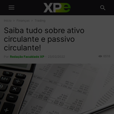
Início
Finanças
Trading
Saiba tudo sobre ativo
circulante e passivo
circulante!
6516
Por
Redação Faculdade XP
-
23/02/2022