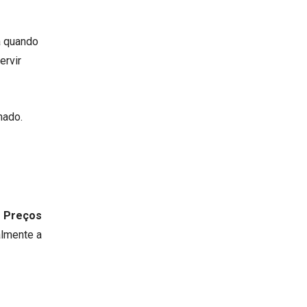
a quando
ervir
mado.
e Preços
almente a