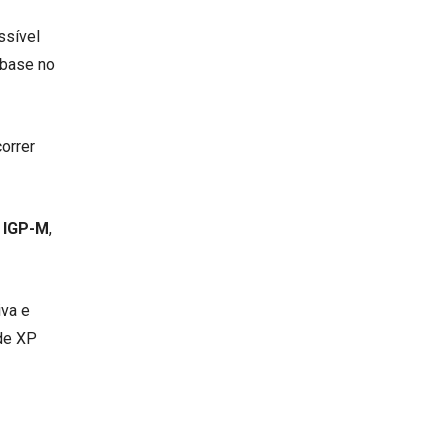
ssível
 base no
orrer
o IGP-M
,
iva e
de XP