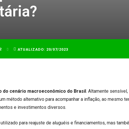
tária?
2
ATUALIZADO:
20/07/2023
o do cenário macroeconômico do Brasil
. Altamente sensível,
 um método alternativo para acompanhar a inflação, ao mesmo t
amentos e investimentos diversos.
é utilizado para reajuste de aluguéis e financiamentos, mas tam