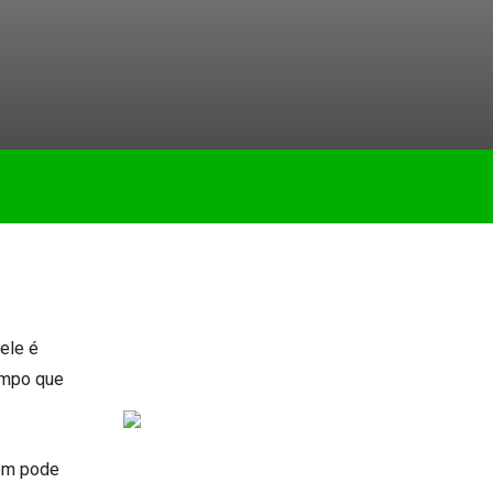
 ele é
empo que
bém pode