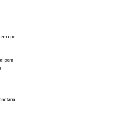
s em que
al para
e
netária.