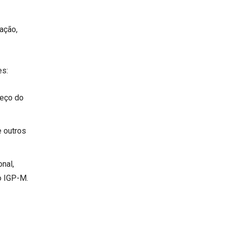
lação,
es:
reço do
e outros
nal,
o IGP-M.