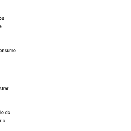
os
e
consumo.
strar
lo do
r o