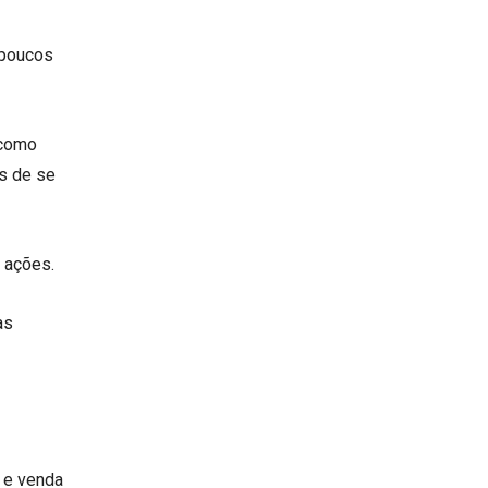
 poucos
 como
s de se
 ações.
as
a e venda