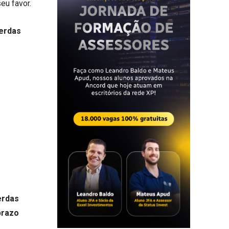
eu favor.
perdas
erdas
prazo