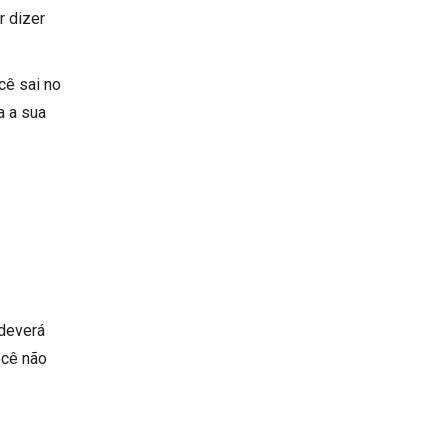
r dizer
cê sai no
a a sua
 deverá
ocê não