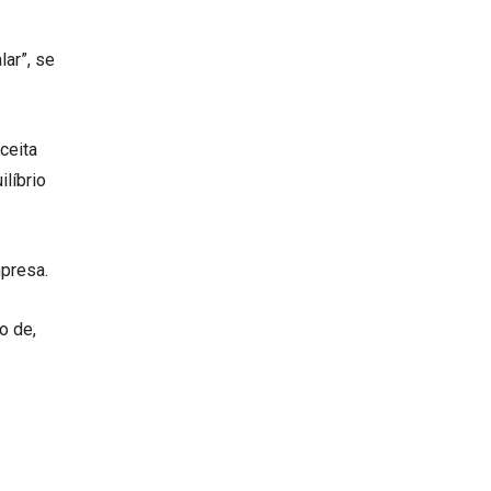
lar”, se
ceita
líbrio
presa.
o de,