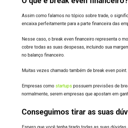
O que é break even financeiro
Assim como falamos no tópico sobre trade, o signific
encaixa perfeitamente para a parte financeira das em
Nesse caso, o break even financeiro representa o m
cobre todas as suas despesas, incluindo sua margem 
no balanço financeiro.
Muitas vezes chamado também de break even point. 
Empresas como
startups
possuem previsões de break
normalmente, serem empresas que apostam em ganho
Conseguimos tirar as suas dúv
Espero que você tenha tirado todas as suas dúvidas so