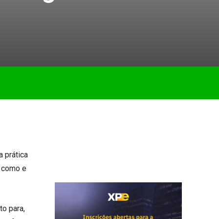
a prática
a como e
to para,