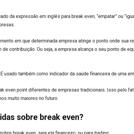
?
ado da expressão em inglês para break even, “empatar” ou “igua
presas.
omento em que determinada empresa atinge o ponto onde sua re
de contribuição. Ou seja, a empresa alcança o seu ponto de equi
É usado também como indicador da saúde financeira de uma em
 even point diferentes de empresas tradicionais. Isso pelo fat
s muito maiores no futuro.
idas sobre break even?
bre break even, seja ela financeiro, ou para trading.