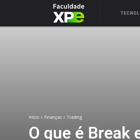
TECNOL
Início
Finanças
Trading
O que é Break 