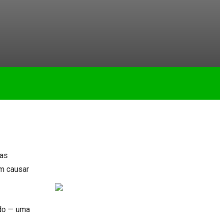
zas
m causar
ido — uma