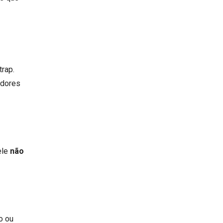
trap.
adores
ele
não
o ou