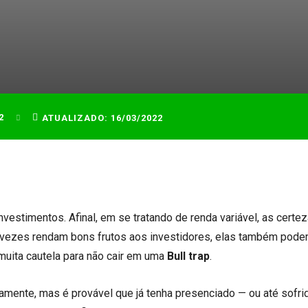
2
ATUALIZADO:
16/03/2022
estimentos. Afinal, em se tratando de renda variável, as certe
vezes rendam bons frutos aos investidores, elas também pode
muita cautela para não cair em uma
Bull trap
.
amente, mas é provável que já tenha presenciado — ou até sofr