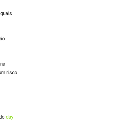
 quais
são
 na
m risco
 do
day