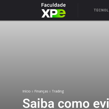
TECNOL
Início
Finanças
Trading
Saiba como evit