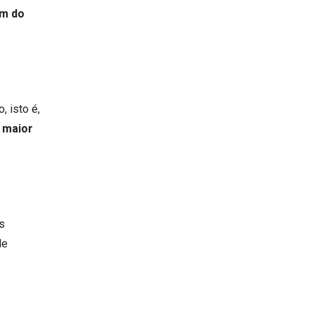
ém do
 isto é,
 maior
os
de