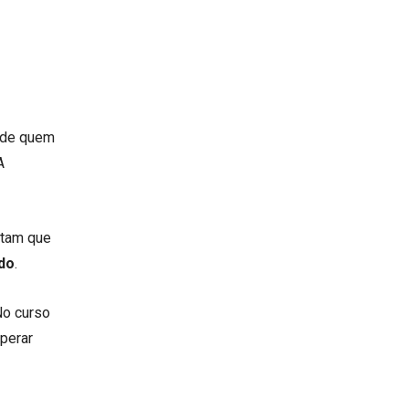
a de quem
A
itam que
ado
.
No curso
perar