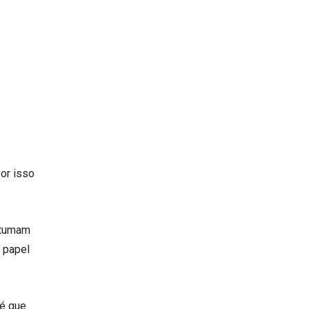
or isso
ostumam
 papel
 é que