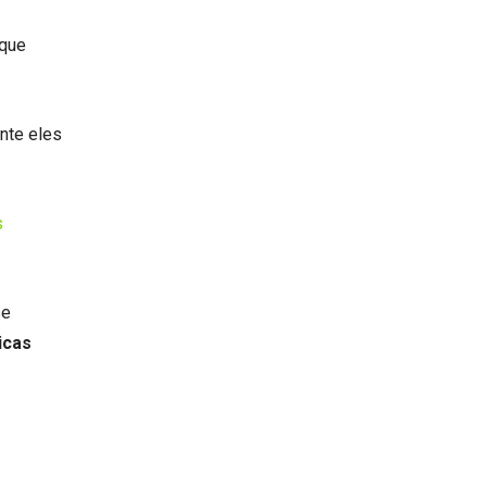
 que
nte eles
s
se
icas