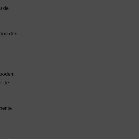
u de
rios dos
s podem
r de
mente.