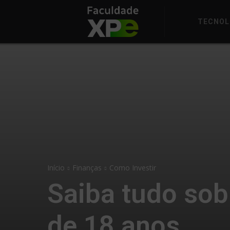
TECNOL
Início
Finanças
Como Investir
Saiba tudo sob
de 18 anos