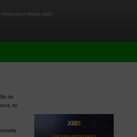
o financeira desde cedo
rtão de
casos, se
 mesada,