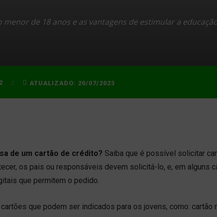
a o menor de 18 anos e as vantagens de estimular a educaçã
2
ATUALIZADO:
20/07/2023
sa de um cartão de crédito?
Saiba que é possível solicitar ca
tecer, os pais ou responsáveis devem solicitá-lo, e, em alguns 
gitais que permitem o pedido.
 cartões que podem ser indicados para os jovens, como: cartão