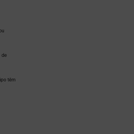
ou
o de
tipo têm