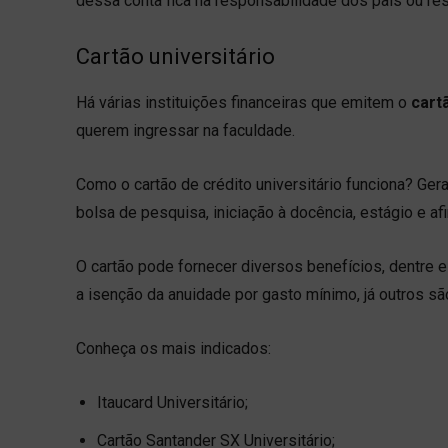
dessa conta fica na responsabilidade dos pais ou re
Cartão universitário
Há várias instituições financeiras que emitem o
cart
querem ingressar na faculdade.
Como o cartão de crédito universitário funciona? G
bolsa de pesquisa, iniciação à docência, estágio e afi
O cartão pode fornecer diversos benefícios, dentre e
a isenção da anuidade por gasto mínimo, já outros são
Conheça os mais indicados:
Itaucard Universitário;
Cartão Santander SX Universitário;