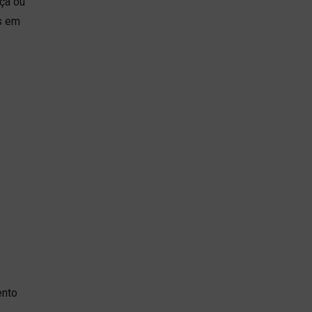
ça ou
s em
ento