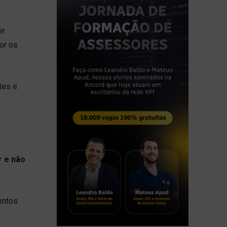
er
or os
.
tes e
r e não
entos