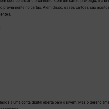
em quer controlar o orçamento. Com um cartão pré-pago, a crian
do previamente no cartão. Além disso, esses cartões são aceito
ientes.
:
ulados a uma conta digital aberta para o jovem. Mas o gerenciam