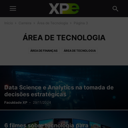
Início
Carreira
Área de Tecnologia
Página 3
ÁREA DE TECNOLOGIA
ÁREA DE FINANÇAS
ÁREA DE TECNOLOGIA
DESENVOLVIMENTO PESSOAL
PROFISSÕES DO FUTURO
Data Science e Analytics na tomada de
decisões estratégicas
Faculdade XP
-
29/11/2024
6 filmes sobre tecnologia para