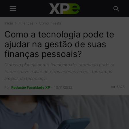
Início
Finanças
Como Investir
Como a tecnologia pode te
ajudar na gestão de suas
finanças pessoais?
O nosso planejamento financeiro desordenado pode se
tornar suave e livre de erros apenas ao nos tornarmos
amigos da tecnologia.
5825
Por
Redação Faculdade XP
-
10/11/2022