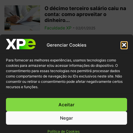
O décimo terceiro salário caiu na
conta: como aproveitar o
dinheiro...
Faculdade XP
-
02/01/2025
Investimentos internacionais:
Gerenciar Cookies
vale a pena investir fora do
Brasil?
Para fornecer as melhores experiências, usamos tecnologias como
Faculdade XP
-
04/10/2024
cookies para armazenar e/ou acessar informações do dispositivo. O
consentimento para essas tecnologias nos permitirá processar dados
como comportamento de navegação ou IDs exclusivos neste site. Não
Criptomoedas: regulamentações
consentir ou retirar o consentimento pode afetar negativamente certos
e inovação para garantir
recursos e funções.
segurança ao investidor
Faculdade XP
-
30/09/2024
Aceitar
Negar
© XP Educação 2022
Política de Cookies